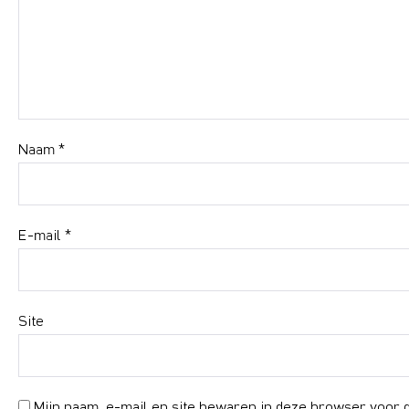
Naam
*
E-mail
*
Site
Mijn naam, e-mail en site bewaren in deze browser voor d