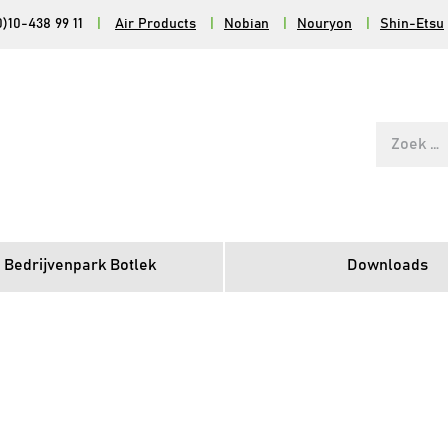
0)10-438 99 11
|
Air Products
|
Nobian
|
Nouryon
|
Shin-Etsu
Zoek
naar:
 Bedrijvenpark Botlek
Downloads