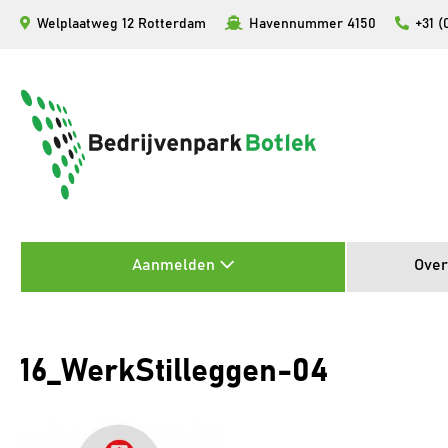
Ga
Welplaatweg 12 Rotterdam
Havennummer 4150
+31 (
naar
de
inhoud
Aanmelden
Over
16_WerkStilleggen-04