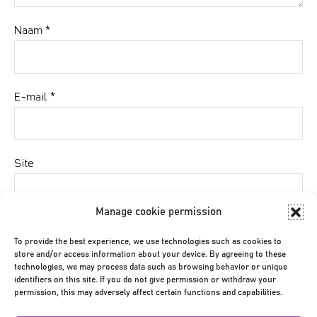
Naam
*
E-mail
*
Site
Manage cookie permission
Mijn naam, e-mail en site bewaren in deze browser
To provide the best experience, we use technologies such as cookies to
voor de volgende keer wanneer ik een reactie plaats.
store and/or access information about your device. By agreeing to these
technologies, we may process data such as browsing behavior or unique
identifiers on this site. If you do not give permission or withdraw your
permission, this may adversely affect certain functions and capabilities.