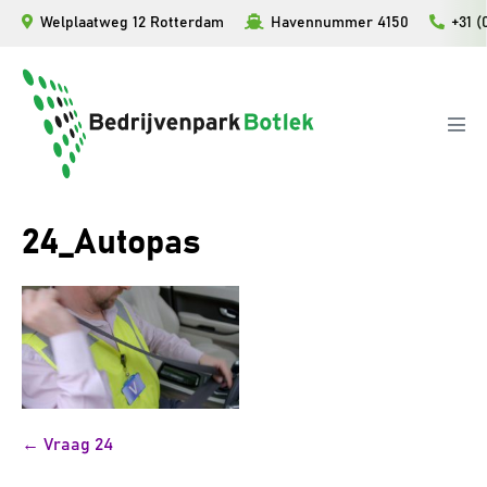
Ga
Welplaatweg 12 Rotterdam
Havennummer 4150
+31 (
naar
de
inhoud
Men
togg
24_Autopas
Bericht
← Vraag 24
navigatie