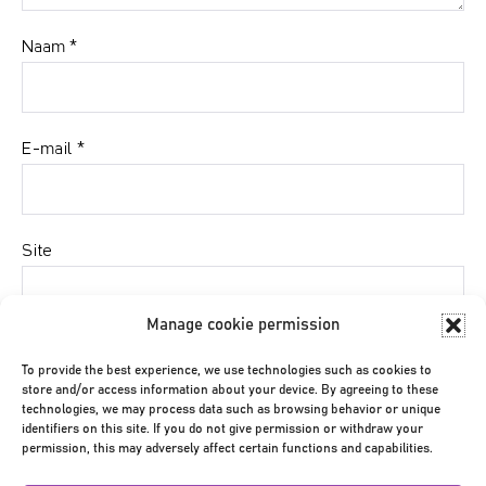
Naam
*
E-mail
*
Site
Manage cookie permission
Mijn naam, e-mail en site bewaren in deze browser
To provide the best experience, we use technologies such as cookies to
voor de volgende keer wanneer ik een reactie plaats.
store and/or access information about your device. By agreeing to these
technologies, we may process data such as browsing behavior or unique
identifiers on this site. If you do not give permission or withdraw your
permission, this may adversely affect certain functions and capabilities.