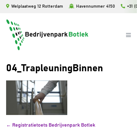
Ga
Welplaatweg 12 Rotterdam
Havennummer 4150
+31 (
naar
de
inhoud
Men
togg
04_TrapleuningBinnen
Bericht
← Registratietoets Bedrijvenpark Botlek
navigatie