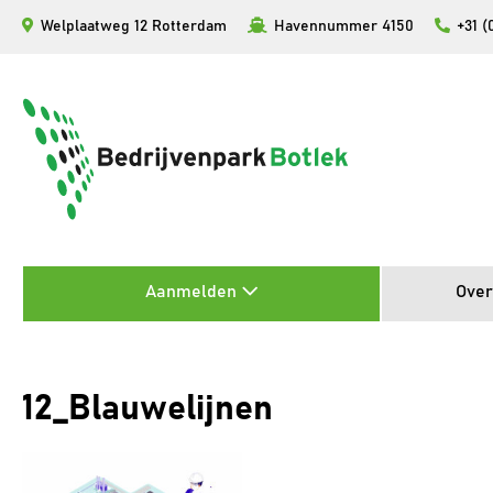
Ga
Welplaatweg 12 Rotterdam
Havennummer 4150
+31 (
naar
de
inhoud
Aanmelden
Over
12_Blauwelijnen