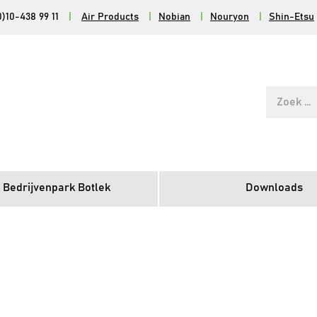
0)10-438 99 11
|
Air Products
|
Nobian
|
Nouryon
|
Shin-Etsu
Zoek
naar:
 Bedrijvenpark Botlek
Downloads