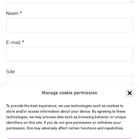
Naam
*
E-mail
*
Site
Manage cookie permission
Mijn naam, e-mail en site bewaren in deze browser
To provide the best experience, we use technologies such as cookies to
voor de volgende keer wanneer ik een reactie plaats.
store and/or access information about your device. By agreeing to these
technologies, we may process data such as browsing behavior or unique
identifiers on this site. If you do not give permission or withdraw your
permission, this may adversely affect certain functions and capabilities.