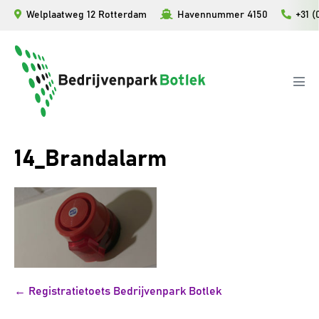
Ga
Welplaatweg 12 Rotterdam
Havennummer 4150
+31 (
naar
de
inhoud
Men
togg
14_Brandalarm
Bericht
← Registratietoets Bedrijvenpark Botlek
navigatie