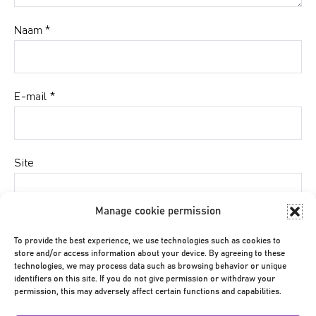
Naam
*
E-mail
*
Site
Manage cookie permission
Mijn naam, e-mail en site bewaren in deze browser
To provide the best experience, we use technologies such as cookies to
voor de volgende keer wanneer ik een reactie plaats.
store and/or access information about your device. By agreeing to these
technologies, we may process data such as browsing behavior or unique
identifiers on this site. If you do not give permission or withdraw your
permission, this may adversely affect certain functions and capabilities.