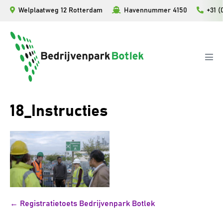
Ga
Welplaatweg 12 Rotterdam
Havennummer 4150
+31 (
naar
de
inhoud
Men
togg
18_Instructies
Bericht
← Registratietoets Bedrijvenpark Botlek
navigatie