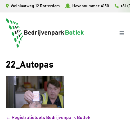
Ga
Welplaatweg 12 Rotterdam
Havennummer 4150
+31 (
naar
de
inhoud
Men
togg
22_Autopas
Bericht
← Registratietoets Bedrijvenpark Botlek
navigatie