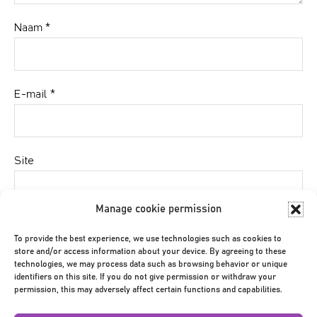
Naam
*
E-mail
*
Site
Manage cookie permission
Mijn naam, e-mail en site bewaren in deze browser
To provide the best experience, we use technologies such as cookies to
voor de volgende keer wanneer ik een reactie plaats.
store and/or access information about your device. By agreeing to these
technologies, we may process data such as browsing behavior or unique
identifiers on this site. If you do not give permission or withdraw your
permission, this may adversely affect certain functions and capabilities.