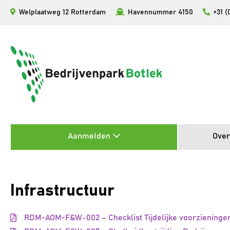
Ga
Welplaatweg 12 Rotterdam
Havennummer 4150
+31 (
naar
de
inhoud
Aanmelden
Over
Infrastructuur
RDM-AOM-F&W-002 – Checklist Tijdelijke voorzieningen