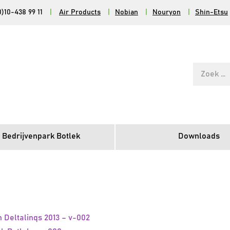
0)10-438 99 11
|
Air Products
|
Nobian
|
Nouryon
|
Shin-Etsu
Zoek
naar:
 Bedrijvenpark Botlek
Downloads
 Deltalinqs 2013 – v-002