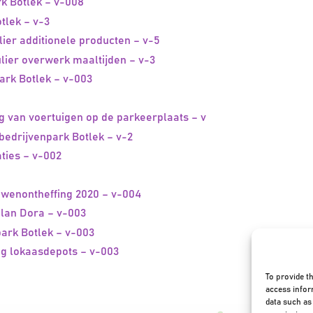
k Botlek – v-008
lek – v-3
er additionele producten – v-5
er overwerk maaltijden – v-3
rk Botlek – v-003
 van voertuigen op de parkeerplaats – v
drijvenpark Botlek – v-2
ies – v-002
enontheffing 2020 – v-004
an Dora – v-003
ark Botlek – v-003
ng lokaasdepots – v-003
To provide t
access infor
data such as 